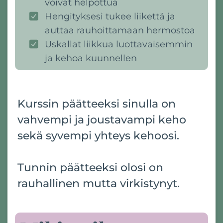
voivat helpottua
Hengityksesi tukee liikettä ja
auttaa rauhoittamaan hermostoa
Uskallat liikkua luottavaisemmin
ja kehoa kuunnellen
Kurssin päätteeksi sinulla on
vahvempi ja joustavampi keho
sekä syvempi yhteys kehoosi.
Tunnin päätteeksi olosi on
rauhallinen mutta virkistynyt.