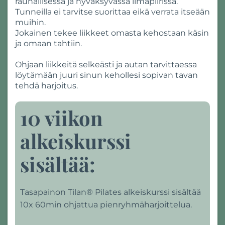
rauhallisessa ja hyväksyvässä ilmapiirissä.
Tunneilla ei tarvitse suorittaa eikä verrata itseään
muihin.
Jokainen tekee liikkeet omasta kehostaan käsin
ja omaan tahtiin.
Ohjaan liikkeitä selkeästi ja autan tarvittaessa
löytämään juuri sinun kehollesi sopivan tavan
tehdä harjoitus.
10 viikon
alkeiskurssi
sisältää:
Tasapainon Tilan® Pilates alkeiskurssi sisältää
10x 60min ohjattua pienryhmäharjoittelua.