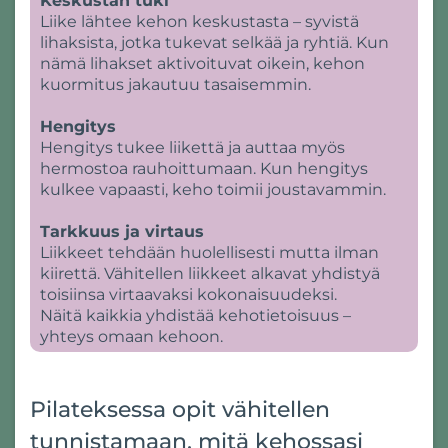
Keskustan tuki
Liike lähtee kehon keskustasta – syvistä
lihaksista, jotka tukevat selkää ja ryhtiä. Kun
nämä lihakset aktivoituvat oikein, kehon
kuormitus jakautuu tasaisemmin.
Hengitys
Hengitys tukee liikettä ja auttaa myös
hermostoa rauhoittumaan. Kun hengitys
kulkee vapaasti, keho toimii joustavammin.
Tarkkuus ja virtaus
Liikkeet tehdään huolellisesti mutta ilman
kiirettä. Vähitellen liikkeet alkavat yhdistyä
toisiinsa virtaavaksi kokonaisuudeksi.
Näitä kaikkia yhdistää kehotietoisuus –
yhteys omaan kehoon.
Pilateksessa opit vähitellen
tunnistamaan, mitä kehossasi