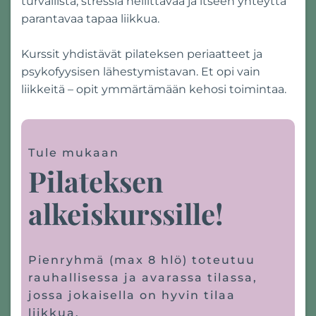
turvallista, stressiä hellittävää ja itseen yhteyttä
parantavaa tapaa liikkua.
Kurssit yhdistävät pilateksen periaatteet ja
psykofyysisen lähestymistavan. Et opi vain
liikkeitä – opit ymmärtämään kehosi toimintaa.
Tule mukaan
Pilateksen
alkeiskurssille!
Pienryhmä (max 8 hlö) toteutuu
rauhallisessa ja avarassa tilassa,
jossa jokaisella on hyvin tilaa
liikkua.