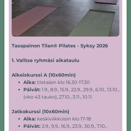
Tasapainon Tilan® Pilates - Syksy 2026
1. Valitse ryhmäsi aikataulu
Alkeiskurssi A (10x60min)
Aika:
tiistaisin klo 16.30-17.30
Päivät:
1.9., 8.9., 15.9., 22.9., 29.9., 6.10., 13.10.,
(vko 43 tauko), 27.10., 3.11., 10.11.
Jatkokurssi (10x60min)
Aika:
keskiviikkoisin klo 17-18
Päivät:
2.9., 9.9., 16.9., 23.9., 30.9., 7.10.,