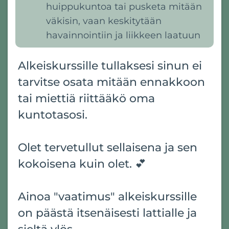
huippukuntoa tai pusketa mitään
väkisin, vaan keskitytään
havainnointiin ja liikkeen laatuun
Alkeiskurssille tullaksesi sinun ei
tarvitse osata mitään ennakkoon
tai miettiä riittääkö oma
kuntotasosi.
Olet tervetullut sellaisena ja sen
kokoisena kuin olet. 💕
Ainoa "vaatimus" alkeiskurssille
on päästä itsenäisesti lattialle ja