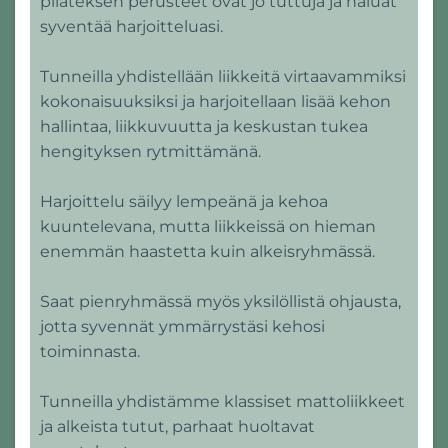
pilateksen perusteet ovat jo tuttuja ja haluat
syventää harjoitteluasi.
Tunneilla yhdistellään liikkeitä virtaavammiksi
kokonaisuuksiksi ja harjoitellaan lisää kehon
hallintaa, liikkuvuutta ja keskustan tukea
hengityksen rytmittämänä.
Harjoittelu säilyy lempeänä ja kehoa
kuuntelevana, mutta liikkeissä on hieman
enemmän haastetta kuin alkeisryhmässä.
Saat pienryhmässä myös yksilöllistä ohjausta,
jotta syvennät ymmärrystäsi kehosi
toiminnasta.
Tunneilla yhdistämme klassiset mattoliikkeet
ja alkeista tutut, parhaat huoltavat