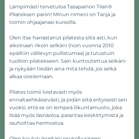
Lämpimästi tervetuloa Tasapainon Tilan®
Pilateksen pariin! Minun nimeni on Tanja ja
toimin ohjaajanasi kurssilla.
Olen itse harrastanut pilatesta siitä asti, kun
aikoinaan rikoin selkäni (noin vuonna 2010
epäiltiin välilevyn pullistumaa) ja tutustuin
tuolloin pilatekseen. Sain kuntoutettua selkäni
ja nykyään tiedän aina mitä tehdä, jos selkä
alkaa oireilemaan.
Pilates toimii loistavasti myös
ennaltaehkäisevästi, ja pidän siitä erityisesti sen
vuoksi, että se on lempeä liikuntamuoto, joka
lisää myös läsnäoloa, parantaa keskittymistä ja
rauhoittaa hermostoa.
Olen koulutukseltani psykofyysiseen