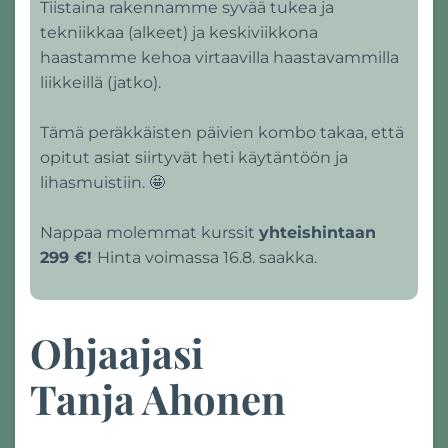
Tiistaina rakennamme syvää tukea ja
tekniikkaa (alkeet) ja keskiviikkona
haastamme kehoa virtaavilla haastavammilla
liikkeillä (jatko).
Tämä peräkkäisten päivien kombo takaa, että
opitut asiat siirtyvät heti käytäntöön ja
lihasmuistiin. 🤩
Nappaa molemmat kurssit
yhteishintaan
299 €!
Hinta voimassa 16.8. saakka.
Ohjaajasi
Tanja Ahonen