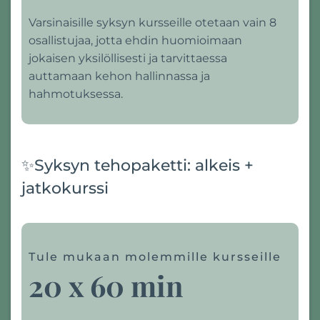
Varsinaisille syksyn kursseille otetaan vain 8
osallistujaa, jotta ehdin huomioimaan
jokaisen yksilöllisesti ja tarvittaessa
auttamaan kehon hallinnassa ja
hahmotuksessa.
✨Syksyn tehopaketti: alkeis +
jatkokurssi
Tule mukaan molemmille kursseille
20 x 60 min