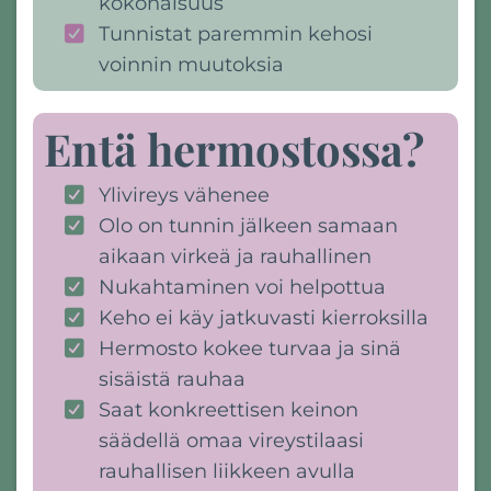
kokonaisuus
T
unnistat paremmin kehosi
voinnin muutoksia
Entä hermostossa?
Ylivireys vähenee
Olo on tunnin jälkeen samaan
aikaan virkeä ja rauhallinen
Nukahtaminen voi helpottua
Keho ei käy jatkuvasti kierroksilla
Hermosto kokee turvaa ja sinä
sisäistä rauhaa
Saat konkreettisen keinon
säädellä omaa vireystilaasi
rauhallisen liikkeen avulla