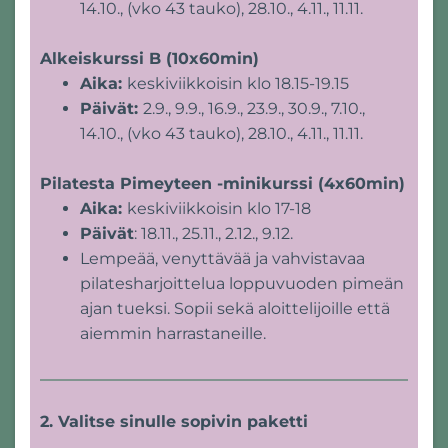
14.10., (vko 43 tauko), 28.10., 4.11., 11.11.
Alkeiskurssi B (10x60min)
Aika:
keskiviikkoisin klo 18.15-19.15
Päivät:
2.9., 9.9., 16.9., 23.9., 30.9., 7.10.,
14.10., (vko 43 tauko), 28.10., 4.11., 11.11.
Pilatesta Pimeyteen -minikurssi (4x60min)
Aika:
keskiviikkoisin klo 17-18
Päivät
: 18.11., 25.11., 2.12., 9.12.
Lempeää, venyttävää ja vahvistavaa
pilatesharjoittelua loppuvuoden pimeän
ajan tueksi. Sopii sekä aloittelijoille että
aiemmin harrastaneille.
2. Valitse sinulle sopivin paketti